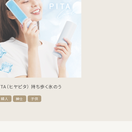
PITA（ヒヤピタ） 持ち歩く氷のう
婦人
紳士
子供