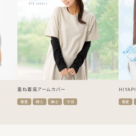
重ね着風アームカバー
HIYA
春夏
婦人
紳士
子供
春夏