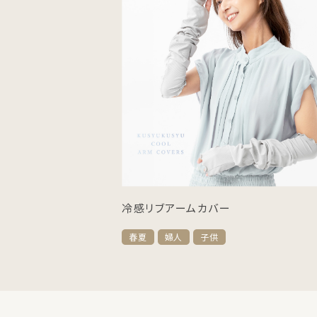
冷感リブアームカバー
春夏
婦人
子供