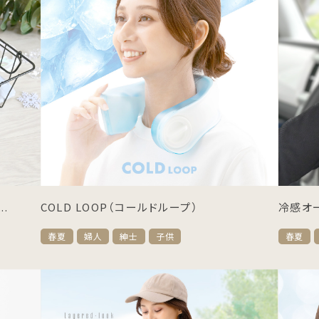
..
COLD LOOP（コールドループ）
冷感オ
春夏
婦人
紳士
子供
春夏